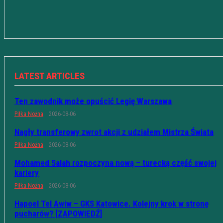
LATEST ARTICLES
Ten zawodnik może opuścić Legię Warszawa
Piłka Nożna
2026-08-06
Nagły transferowy zwrot akcji z udziałem Mistrza Świata
Piłka Nożna
2026-08-06
Mohamed Salah rozpoczyna nową – turecką część swojej
kariery
Piłka Nożna
2026-08-06
Hapoel Tel Awiw – GKS Katowice. Kolejny krok w stronę
pucharów? [ZAPOWIEDŹ]