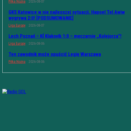
Piłka Nożna
2026-08-07
GKS Katowice w nie najleoszej sytuacji. Hapoel Tel Awiw
wygrywa 2:0! [PODSUMOWANIE]
Liga Europy
2026-08-07
Lech Poznań – KÍ Klaksvík 1:0 – męczarnie „Kolejorza”!
Liga Europy
2026-08-06
Ten zawodnik może opuścić Legię Warszawa
Piłka Nożna
2026-08-06