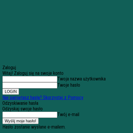
Zaloguj
Witaj! Zaloguj się na swoje konto
Twoja nazwa użytkownika
Twoje hasło
Nie pamiętasz hasła? Skorzystaj z Pomocy
Odzyskiwanie hasła
Odzyskaj swoje hasło
Twój e-mail
Hasło zostanie wysłane e-mailem.