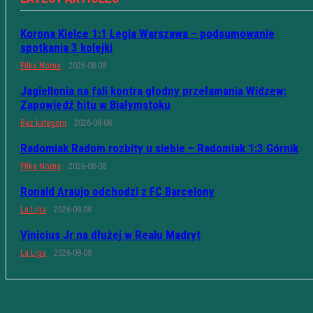
Korona Kielce 1:1 Legia Warszawa – podsumowanie
spotkania 3 kolejki
Piłka Nożna
2026-08-08
Jagiellonia na fali kontra głodny przełamania Widzew:
Zapowiedź hitu w Białymstoku
Bez kategorii
2026-08-08
Radomiak Radom rozbity u siebie – Radomiak 1:3 Górnik
Piłka Nożna
2026-08-08
Ronald Araujo odchodzi z FC Barcelony
La Liga
2026-08-08
Vinicius Jr na dłużej w Realu Madryt
La Liga
2026-08-08