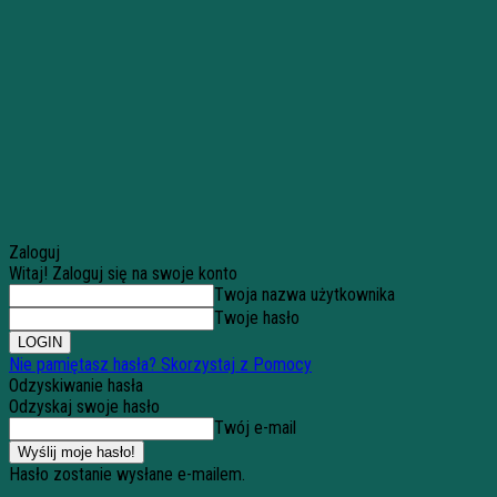
Zaloguj
Witaj! Zaloguj się na swoje konto
Twoja nazwa użytkownika
Twoje hasło
Nie pamiętasz hasła? Skorzystaj z Pomocy
Odzyskiwanie hasła
Odzyskaj swoje hasło
Twój e-mail
Hasło zostanie wysłane e-mailem.