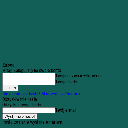
Zaloguj
Witaj! Zaloguj się na swoje konto
Twoja nazwa użytkownika
Twoje hasło
Nie pamiętasz hasła? Skorzystaj z Pomocy
Odzyskiwanie hasła
Odzyskaj swoje hasło
Twój e-mail
Hasło zostanie wysłane e-mailem.