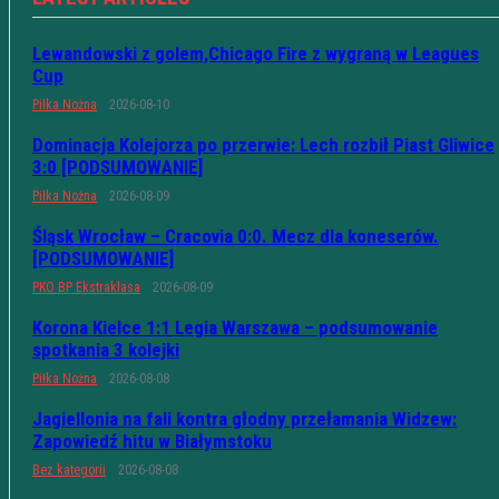
Lewandowski z golem,Chicago Fire z wygraną w Leagues
Cup
Piłka Nożna
2026-08-10
Dominacja Kolejorza po przerwie: Lech rozbił Piast Gliwice
3:0 [PODSUMOWANIE]
Piłka Nożna
2026-08-09
Śląsk Wrocław – Cracovia 0:0. Mecz dla koneserów.
[PODSUMOWANIE]
PKO BP Ekstraklasa
2026-08-09
Korona Kielce 1:1 Legia Warszawa – podsumowanie
spotkania 3 kolejki
Piłka Nożna
2026-08-08
Jagiellonia na fali kontra głodny przełamania Widzew:
Zapowiedź hitu w Białymstoku
Bez kategorii
2026-08-08