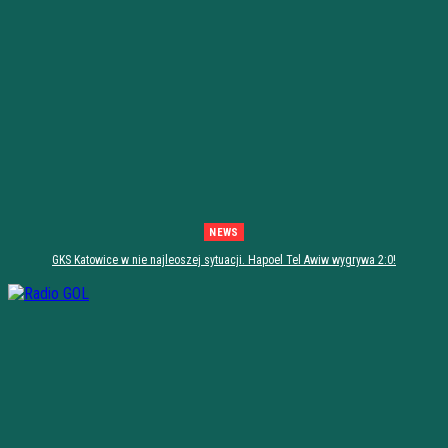
NEWS
GKS Katowice w nie najleoszej sytuacji. Hapoel Tel Awiw wygrywa 2:0!
[PODSUMOWANIE]