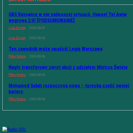
GKS Katowice w nie najleoszej sytuacji. Hapoel Tel Awiw
wygrywa 2:0! [PODSUMOWANIE]
Liga Europy
2026-08-07
Liga Europy
2026-08-06
Ten zawodnik może opuścić Legię Warszawa
Piłka Nożna
2026-08-06
Nagły transferowy zwrot akcji z udziałem Mistrza Świata
Piłka Nożna
2026-08-06
Mohamed Salah rozpoczyna nową – turecką część swojej
kariery
Piłka Nożna
2026-08-06