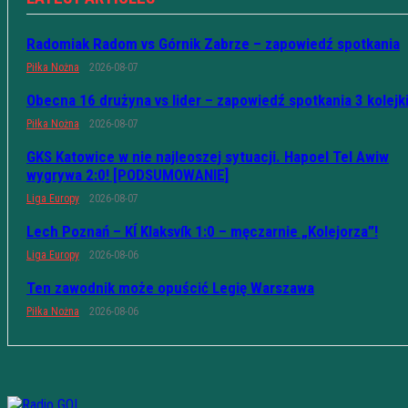
Radomiak Radom vs Górnik Zabrze – zapowiedź spotkania
Piłka Nożna
2026-08-07
Obecna 16 drużyna vs lider – zapowiedź spotkania 3 kolejk
Piłka Nożna
2026-08-07
GKS Katowice w nie najleoszej sytuacji. Hapoel Tel Awiw
wygrywa 2:0! [PODSUMOWANIE]
Liga Europy
2026-08-07
Lech Poznań – KÍ Klaksvík 1:0 – męczarnie „Kolejorza”!
Liga Europy
2026-08-06
Ten zawodnik może opuścić Legię Warszawa
Piłka Nożna
2026-08-06