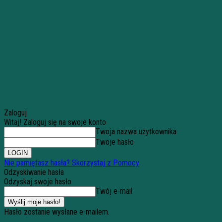
Zaloguj
Witaj! Zaloguj się na swoje konto
Twoja nazwa użytkownika
Twoje hasło
Nie pamiętasz hasła? Skorzystaj z Pomocy
Odzyskiwanie hasła
Odzyskaj swoje hasło
Twój e-mail
Hasło zostanie wysłane e-mailem.