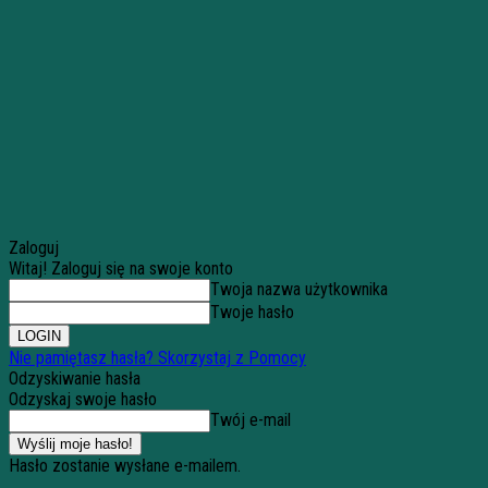
Zaloguj
Witaj! Zaloguj się na swoje konto
Twoja nazwa użytkownika
Twoje hasło
Nie pamiętasz hasła? Skorzystaj z Pomocy
Odzyskiwanie hasła
Odzyskaj swoje hasło
Twój e-mail
Hasło zostanie wysłane e-mailem.