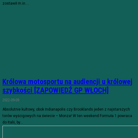
zostawił m.in....
Królowa motosportu na audiencji u królowej
szybkości [ZAPOWIEDŹ GP WŁOCH]
2022-09-09
Absolutnie kultowy, obok Indianapolis czy Brooklands jeden z najstarszych
torów wyścigowych na świecie – Monza! W ten weekend Formuła 1 powraca
do Italii, by...