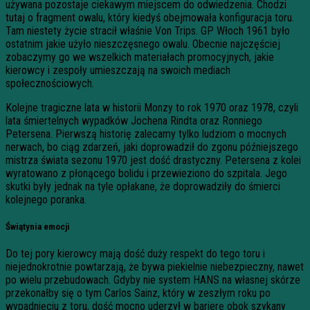
używana pozostaje ciekawym miejscem do odwiedzenia. Chodzi
tutaj o fragment owalu, który kiedyś obejmowała konfiguracja toru.
Tam niestety życie stracił właśnie Von Trips. GP Włoch 1961 było
ostatnim jakie użyło nieszczęsnego owalu. Obecnie najczęściej
zobaczymy go we wszelkich materiałach promocyjnych, jakie
kierowcy i zespoły umieszczają na swoich mediach
społecznościowych.
Kolejne tragiczne lata w historii Monzy to rok 1970 oraz 1978, czyli
lata śmiertelnych wypadków Jochena Rindta oraz Ronniego
Petersena. Pierwszą historię zalecamy tylko ludziom o mocnych
nerwach, bo ciąg zdarzeń, jaki doprowadził do zgonu późniejszego
mistrza świata sezonu 1970 jest dość drastyczny. Petersena z kolei
wyratowano z płonącego bolidu i przewieziono do szpitala. Jego
skutki były jednak na tyle opłakane, że doprowadziły do śmierci
kolejnego poranka.
Świątynia emocji
Do tej pory kierowcy mają dość duży respekt do tego toru i
niejednokrotnie powtarzają, że bywa piekielnie niebezpieczny, nawet
po wielu przebudowach. Gdyby nie system HANS na własnej skórze
przekonałby się o tym Carlos Sainz, który w zeszłym roku po
wypadnięciu z toru, dość mocno uderzył w barierę obok szykany