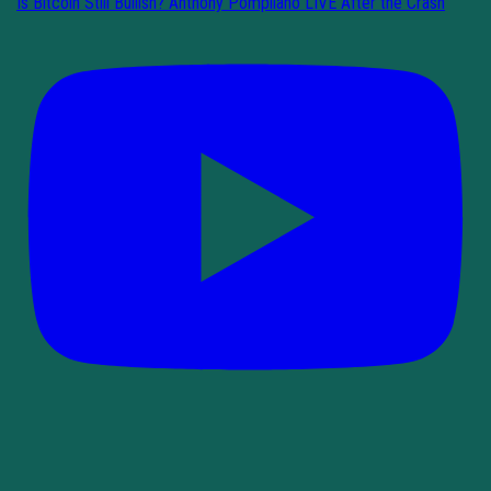
Is Bitcoin Still Bullish? Anthony Pompliano LIVE After the Crash