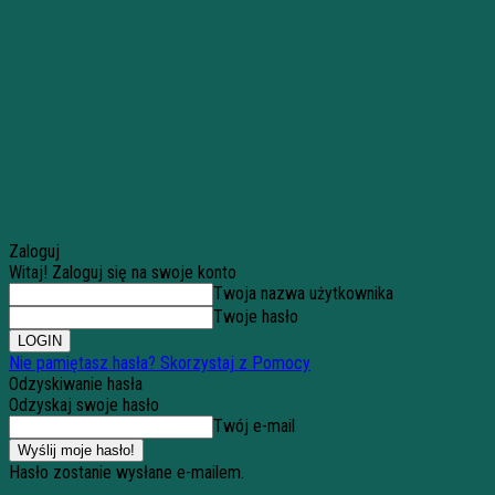
Zaloguj
Witaj! Zaloguj się na swoje konto
Twoja nazwa użytkownika
Twoje hasło
Nie pamiętasz hasła? Skorzystaj z Pomocy
Odzyskiwanie hasła
Odzyskaj swoje hasło
Twój e-mail
Hasło zostanie wysłane e-mailem.