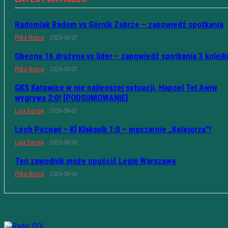
Radomiak Radom vs Górnik Zabrze – zapowiedź spotkania
Piłka Nożna
2026-08-07
Obecna 16 drużyna vs lider – zapowiedź spotkania 3 kolejk
Piłka Nożna
2026-08-07
GKS Katowice w nie najleoszej sytuacji. Hapoel Tel Awiw
wygrywa 2:0! [PODSUMOWANIE]
Liga Europy
2026-08-07
Lech Poznań – KÍ Klaksvík 1:0 – męczarnie „Kolejorza”!
Liga Europy
2026-08-06
Ten zawodnik może opuścić Legię Warszawa
Piłka Nożna
2026-08-06