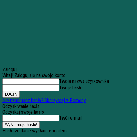
Zaloguj
Witaj! Zaloguj się na swoje konto
Twoja nazwa użytkownika
Twoje hasło
Nie pamiętasz hasła? Skorzystaj z Pomocy
Odzyskiwanie hasła
Odzyskaj swoje hasło
Twój e-mail
Hasło zostanie wysłane e-mailem.