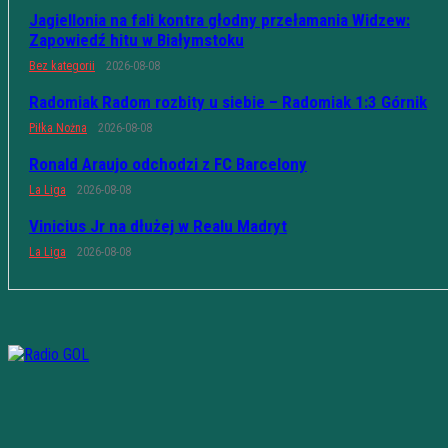
Jagiellonia na fali kontra głodny przełamania Widzew:
Zapowiedź hitu w Białymstoku
Bez kategorii
2026-08-08
Radomiak Radom rozbity u siebie – Radomiak 1:3 Górnik
Piłka Nożna
2026-08-08
Ronald Araujo odchodzi z FC Barcelony
La Liga
2026-08-08
Vinicius Jr na dłużej w Realu Madryt
La Liga
2026-08-08