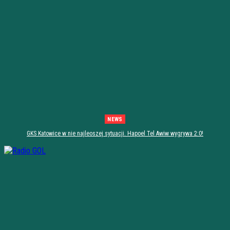
NEWS
GKS Katowice w nie najleoszej sytuacji. Hapoel Tel Awiw wygrywa 2:0!
[PODSUMOWANIE]