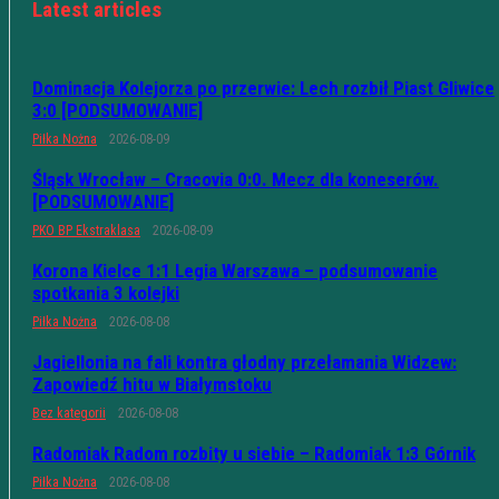
Latest articles
Dominacja Kolejorza po przerwie: Lech rozbił Piast Gliwice
3:0 [PODSUMOWANIE]
Piłka Nożna
2026-08-09
Śląsk Wrocław – Cracovia 0:0. Mecz dla koneserów.
[PODSUMOWANIE]
PKO BP Ekstraklasa
2026-08-09
Korona Kielce 1:1 Legia Warszawa – podsumowanie
spotkania 3 kolejki
Piłka Nożna
2026-08-08
Jagiellonia na fali kontra głodny przełamania Widzew:
Zapowiedź hitu w Białymstoku
Bez kategorii
2026-08-08
Radomiak Radom rozbity u siebie – Radomiak 1:3 Górnik
Piłka Nożna
2026-08-08