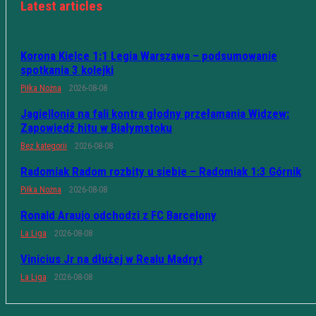
Latest articles
Korona Kielce 1:1 Legia Warszawa – podsumowanie
spotkania 3 kolejki
Piłka Nożna
2026-08-08
Jagiellonia na fali kontra głodny przełamania Widzew:
Zapowiedź hitu w Białymstoku
Bez kategorii
2026-08-08
Radomiak Radom rozbity u siebie – Radomiak 1:3 Górnik
Piłka Nożna
2026-08-08
Ronald Araujo odchodzi z FC Barcelony
La Liga
2026-08-08
Vinicius Jr na dłużej w Realu Madryt
La Liga
2026-08-08