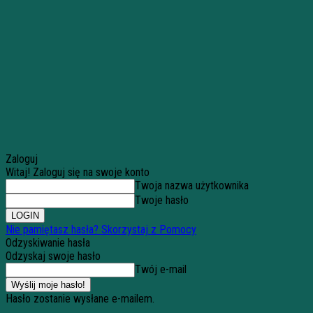
Zaloguj
Witaj! Zaloguj się na swoje konto
Twoja nazwa użytkownika
Twoje hasło
Nie pamiętasz hasła? Skorzystaj z Pomocy
Odzyskiwanie hasła
Odzyskaj swoje hasło
Twój e-mail
Hasło zostanie wysłane e-mailem.