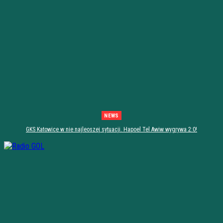
NEWS
GKS Katowice w nie najleoszej sytuacji. Hapoel Tel Awiw wygrywa 2:0!
[PODSUMOWANIE]