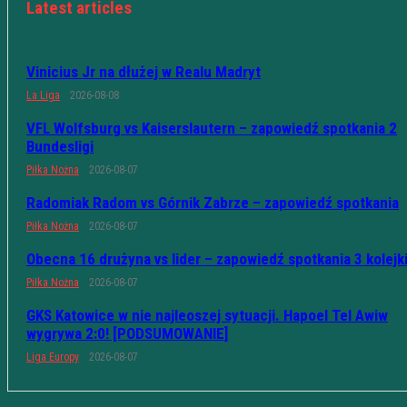
Latest articles
Vinicius Jr na dłużej w Realu Madryt
La Liga
2026-08-08
VFL Wolfsburg vs Kaiserslautern – zapowiedź spotkania 2
Bundesligi
Piłka Nożna
2026-08-07
Radomiak Radom vs Górnik Zabrze – zapowiedź spotkania
Piłka Nożna
2026-08-07
Obecna 16 drużyna vs lider – zapowiedź spotkania 3 kolejk
Piłka Nożna
2026-08-07
GKS Katowice w nie najleoszej sytuacji. Hapoel Tel Awiw
wygrywa 2:0! [PODSUMOWANIE]
Liga Europy
2026-08-07