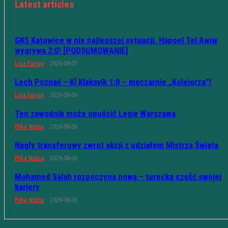
Latest articles
GKS Katowice w nie najleoszej sytuacji. Hapoel Tel Awiw
wygrywa 2:0! [PODSUMOWANIE]
Liga Europy
2026-08-07
Lech Poznań – KÍ Klaksvík 1:0 – męczarnie „Kolejorza”!
Liga Europy
2026-08-06
Ten zawodnik może opuścić Legię Warszawa
Piłka Nożna
2026-08-06
Nagły transferowy zwrot akcji z udziałem Mistrza Świata
Piłka Nożna
2026-08-06
Mohamed Salah rozpoczyna nową – turecką część swojej
kariery
Piłka Nożna
2026-08-06