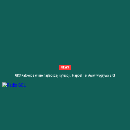
NEWS
GKS Katowice w nie najleoszej sytuacji. Hapoel Tel Awiw wygrywa 2:0!
[PODSUMOWANIE]