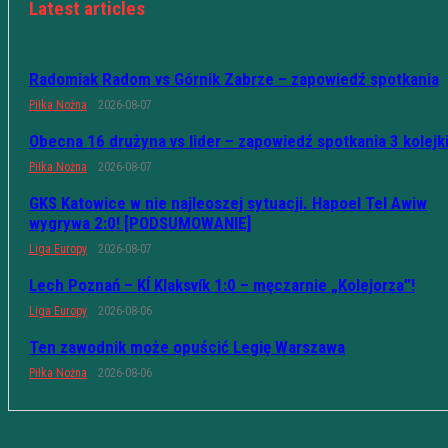
Latest articles
Radomiak Radom vs Górnik Zabrze – zapowiedź spotkania
Piłka Nożna
2026-08-07
Obecna 16 drużyna vs lider – zapowiedź spotkania 3 kolejk
Piłka Nożna
2026-08-07
GKS Katowice w nie najleoszej sytuacji. Hapoel Tel Awiw
wygrywa 2:0! [PODSUMOWANIE]
Liga Europy
2026-08-07
Lech Poznań – KÍ Klaksvík 1:0 – męczarnie „Kolejorza”!
Liga Europy
2026-08-06
Ten zawodnik może opuścić Legię Warszawa
Piłka Nożna
2026-08-06