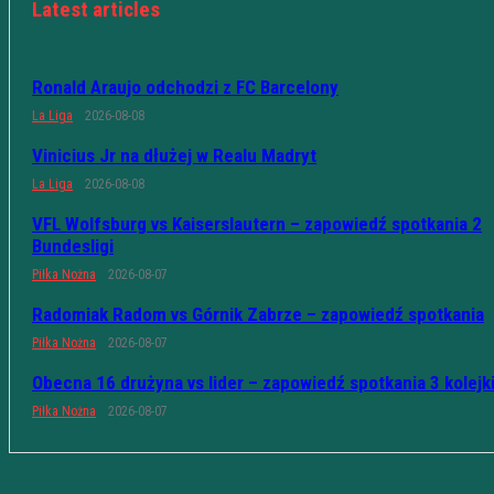
Latest articles
Ronald Araujo odchodzi z FC Barcelony
La Liga
2026-08-08
Vinicius Jr na dłużej w Realu Madryt
La Liga
2026-08-08
VFL Wolfsburg vs Kaiserslautern – zapowiedź spotkania 2
Bundesligi
Piłka Nożna
2026-08-07
Radomiak Radom vs Górnik Zabrze – zapowiedź spotkania
Piłka Nożna
2026-08-07
Obecna 16 drużyna vs lider – zapowiedź spotkania 3 kolejk
Piłka Nożna
2026-08-07