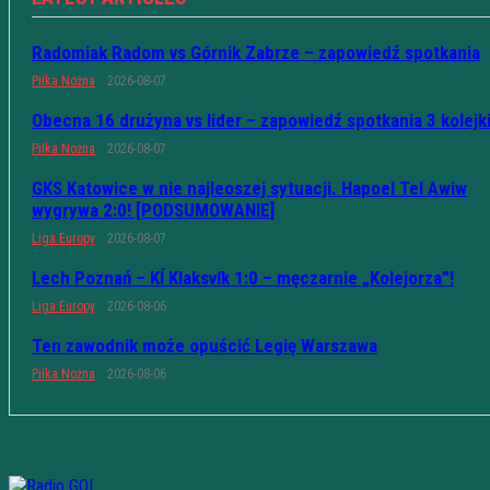
Radomiak Radom vs Górnik Zabrze – zapowiedź spotkania
Piłka Nożna
2026-08-07
Obecna 16 drużyna vs lider – zapowiedź spotkania 3 kolejk
Piłka Nożna
2026-08-07
GKS Katowice w nie najleoszej sytuacji. Hapoel Tel Awiw
wygrywa 2:0! [PODSUMOWANIE]
Liga Europy
2026-08-07
Lech Poznań – KÍ Klaksvík 1:0 – męczarnie „Kolejorza”!
Liga Europy
2026-08-06
Ten zawodnik może opuścić Legię Warszawa
Piłka Nożna
2026-08-06