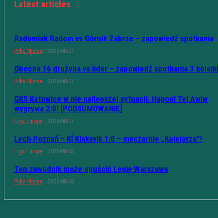
Latest articles
Radomiak Radom vs Górnik Zabrze – zapowiedź spotkania
Piłka Nożna
2026-08-07
Obecna 16 drużyna vs lider – zapowiedź spotkania 3 kolejk
Piłka Nożna
2026-08-07
GKS Katowice w nie najleoszej sytuacji. Hapoel Tel Awiw
wygrywa 2:0! [PODSUMOWANIE]
Liga Europy
2026-08-07
Lech Poznań – KÍ Klaksvík 1:0 – męczarnie „Kolejorza”!
Liga Europy
2026-08-06
Ten zawodnik może opuścić Legię Warszawa
Piłka Nożna
2026-08-06