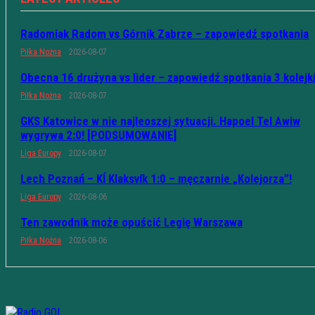
Radomiak Radom vs Górnik Zabrze – zapowiedź spotkania
Piłka Nożna
2026-08-07
Obecna 16 drużyna vs lider – zapowiedź spotkania 3 kolejk
Piłka Nożna
2026-08-07
GKS Katowice w nie najleoszej sytuacji. Hapoel Tel Awiw
wygrywa 2:0! [PODSUMOWANIE]
Liga Europy
2026-08-07
Lech Poznań – KÍ Klaksvík 1:0 – męczarnie „Kolejorza”!
Liga Europy
2026-08-06
Ten zawodnik może opuścić Legię Warszawa
Piłka Nożna
2026-08-06