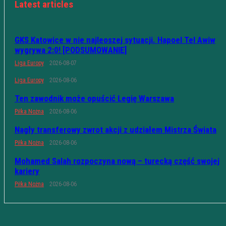
Latest articles
GKS Katowice w nie najleoszej sytuacji. Hapoel Tel Awiw
wygrywa 2:0! [PODSUMOWANIE]
Liga Europy
2026-08-07
Liga Europy
2026-08-06
Ten zawodnik może opuścić Legię Warszawa
Piłka Nożna
2026-08-06
Nagły transferowy zwrot akcji z udziałem Mistrza Świata
Piłka Nożna
2026-08-06
Mohamed Salah rozpoczyna nową – turecką część swojej
kariery
Piłka Nożna
2026-08-06