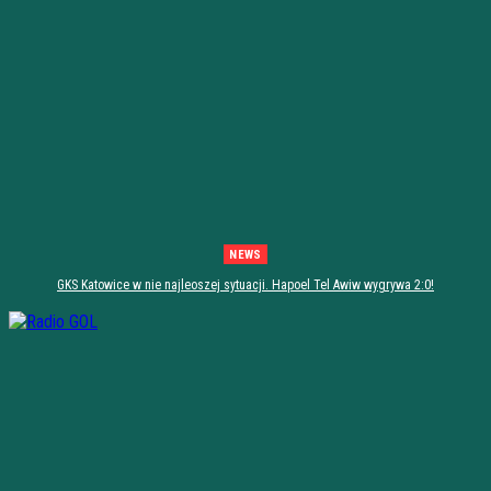
NEWS
GKS Katowice w nie najleoszej sytuacji. Hapoel Tel Awiw wygrywa 2:0!
[PODSUMOWANIE]