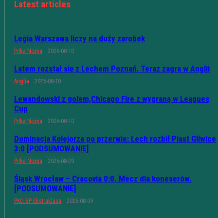
Latest articles
Legia Warszawa liczy na duży zarobek
Piłka Nożna
2026-08-10
Latem rozstał się z Lechem Poznań. Teraz zagra w Anglii
Anglia
2026-08-10
Lewandowski z golem,Chicago Fire z wygraną w Leagues
Cup
Piłka Nożna
2026-08-10
Dominacja Kolejorza po przerwie: Lech rozbił Piast Gliwice
3:0 [PODSUMOWANIE]
Piłka Nożna
2026-08-09
Śląsk Wrocław – Cracovia 0:0. Mecz dla koneserów.
[PODSUMOWANIE]
PKO BP Ekstraklasa
2026-08-09