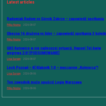
Latest articles
Radomiak Radom vs Górnik Zabrze – zapowiedź spotkania
Piłka Nożna
2026-08-07
Obecna 16 drużyna vs lider – zapowiedź spotkania 3 kolejk
Piłka Nożna
2026-08-07
GKS Katowice w nie najleoszej sytuacji. Hapoel Tel Awiw
wygrywa 2:0! [PODSUMOWANIE]
Liga Europy
2026-08-07
Lech Poznań – KÍ Klaksvík 1:0 – męczarnie „Kolejorza”!
Liga Europy
2026-08-06
Ten zawodnik może opuścić Legię Warszawa
Piłka Nożna
2026-08-06