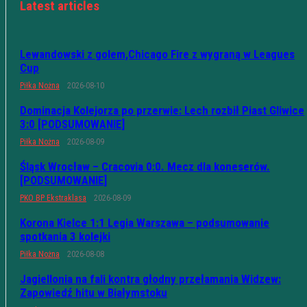
Latest articles
Lewandowski z golem,Chicago Fire z wygraną w Leagues
Cup
Piłka Nożna
2026-08-10
Dominacja Kolejorza po przerwie: Lech rozbił Piast Gliwice
3:0 [PODSUMOWANIE]
Piłka Nożna
2026-08-09
Śląsk Wrocław – Cracovia 0:0. Mecz dla koneserów.
[PODSUMOWANIE]
PKO BP Ekstraklasa
2026-08-09
Korona Kielce 1:1 Legia Warszawa – podsumowanie
spotkania 3 kolejki
Piłka Nożna
2026-08-08
Jagiellonia na fali kontra głodny przełamania Widzew:
Zapowiedź hitu w Białymstoku