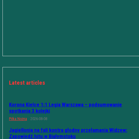
Latest articles
Korona Kielce 1:1 Legia Warszawa – podsumowanie
spotkania 3 kolejki
Piłka Nożna
2026-08-08
Jagiellonia na fali kontra głodny przełamania Widzew:
Zapowiedź hitu w Białymstoku