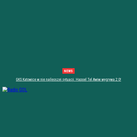
NEWS
GKS Katowice w nie najleoszej sytuacji. Hapoel Tel Awiw wygrywa 2:0!
[PODSUMOWANIE]