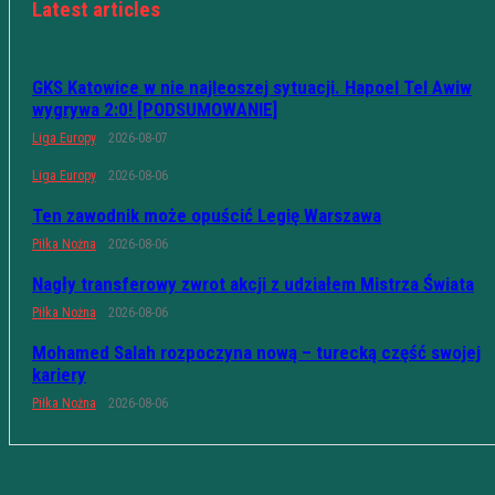
Latest articles
GKS Katowice w nie najleoszej sytuacji. Hapoel Tel Awiw
wygrywa 2:0! [PODSUMOWANIE]
Liga Europy
2026-08-07
Liga Europy
2026-08-06
Ten zawodnik może opuścić Legię Warszawa
Piłka Nożna
2026-08-06
Nagły transferowy zwrot akcji z udziałem Mistrza Świata
Piłka Nożna
2026-08-06
Mohamed Salah rozpoczyna nową – turecką część swojej
kariery
Piłka Nożna
2026-08-06