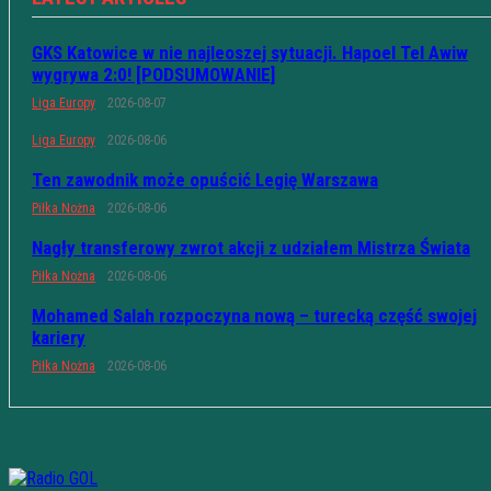
GKS Katowice w nie najleoszej sytuacji. Hapoel Tel Awiw
wygrywa 2:0! [PODSUMOWANIE]
Liga Europy
2026-08-07
Liga Europy
2026-08-06
Ten zawodnik może opuścić Legię Warszawa
Piłka Nożna
2026-08-06
Nagły transferowy zwrot akcji z udziałem Mistrza Świata
Piłka Nożna
2026-08-06
Mohamed Salah rozpoczyna nową – turecką część swojej
kariery
Piłka Nożna
2026-08-06