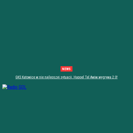
NEWS
GKS Katowice w nie najleoszej sytuacji. Hapoel Tel Awiw wygrywa 2:0!
[PODSUMOWANIE]