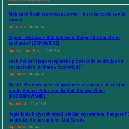
Mohamed Salah rozpoczyna nową – turecką część swojej
kariery
Piłka Nożna
2026-08-06
Hapoel Tel Awiw – GKS Katowice. Kolejny krok w stronę
pucharów? [ZAPOWIEDŹ]
Liga Konferencji Europy
2026-08-06
Lech Poznań i jego wyspiarska przeszkoda na drodze do
europejskich pucharów [zapowiedź]
Liga Europy
2026-08-06
Śląsk II Wrocław po szalonym meczu awansuje do kolejnej
rundy. Puchar Polski nie dla Stali Stalowa Wola!
[PODSUMOWANIE]
Puchar Polski
2026-08-05
Jagiellonia Białystok przed wielkim wyzwaniem. Rangers F
na drodze do upragnionej Ligi Europy
Liga Europy
2026-08-05