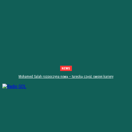
NEWS
Mohamed Salah rozpoczyna nową – turecką część swojej kariery