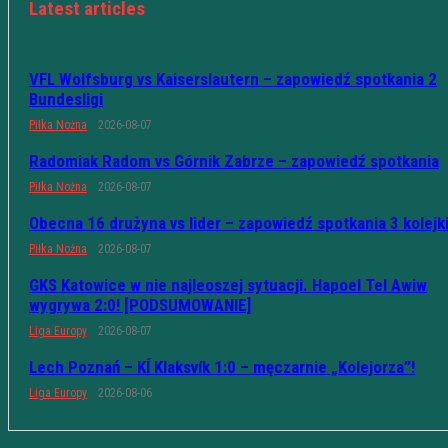
Latest articles
VFL Wolfsburg vs Kaiserslautern – zapowiedź spotkania 2
Bundesligi
Piłka Nożna
2026-08-07
Radomiak Radom vs Górnik Zabrze – zapowiedź spotkania
Piłka Nożna
2026-08-07
Obecna 16 drużyna vs lider – zapowiedź spotkania 3 kolejk
Piłka Nożna
2026-08-07
GKS Katowice w nie najleoszej sytuacji. Hapoel Tel Awiw
wygrywa 2:0! [PODSUMOWANIE]
Liga Europy
2026-08-07
Lech Poznań – KÍ Klaksvík 1:0 – męczarnie „Kolejorza”!
Liga Europy
2026-08-06