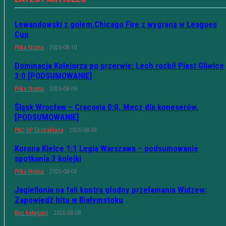
Lewandowski z golem,Chicago Fire z wygraną w Leagues
Cup
Piłka Nożna
2026-08-10
Dominacja Kolejorza po przerwie: Lech rozbił Piast Gliwice
3:0 [PODSUMOWANIE]
Piłka Nożna
2026-08-09
Śląsk Wrocław – Cracovia 0:0. Mecz dla koneserów.
[PODSUMOWANIE]
PKO BP Ekstraklasa
2026-08-09
Korona Kielce 1:1 Legia Warszawa – podsumowanie
spotkania 3 kolejki
Piłka Nożna
2026-08-08
Jagiellonia na fali kontra głodny przełamania Widzew:
Zapowiedź hitu w Białymstoku
Bez kategorii
2026-08-08