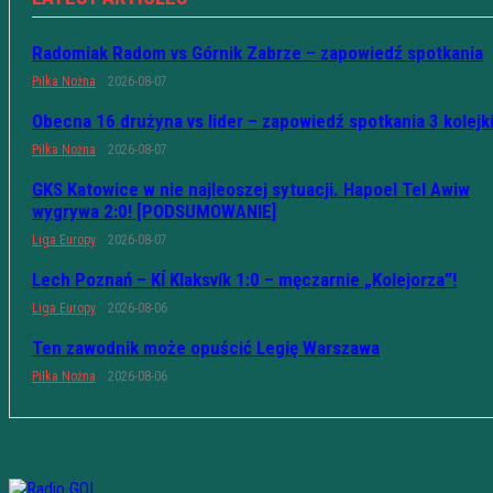
Radomiak Radom vs Górnik Zabrze – zapowiedź spotkania
Piłka Nożna
2026-08-07
Obecna 16 drużyna vs lider – zapowiedź spotkania 3 kolejk
Piłka Nożna
2026-08-07
GKS Katowice w nie najleoszej sytuacji. Hapoel Tel Awiw
wygrywa 2:0! [PODSUMOWANIE]
Liga Europy
2026-08-07
Lech Poznań – KÍ Klaksvík 1:0 – męczarnie „Kolejorza”!
Liga Europy
2026-08-06
Ten zawodnik może opuścić Legię Warszawa
Piłka Nożna
2026-08-06