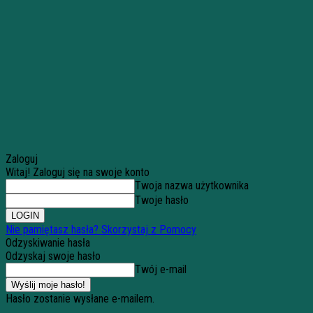
Zaloguj
Witaj! Zaloguj się na swoje konto
Twoja nazwa użytkownika
Twoje hasło
Nie pamiętasz hasła? Skorzystaj z Pomocy
Odzyskiwanie hasła
Odzyskaj swoje hasło
Twój e-mail
Hasło zostanie wysłane e-mailem.