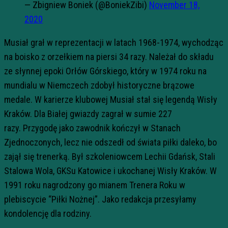
— Zbigniew Boniek (@BoniekZibi)
November 18,
2020
Musiał grał w reprezentacji w latach 1968-1974, wychodząc
na boisko z orzełkiem na piersi 34 razy
. Należał do składu
ze słynnej epoki Orłów Górskiego, któr
y w 1974 roku na
mundialu w Niemczech zdobył historyczne brązowe
medale. W karierze klubowej Musiał stał się legendą Wisły
Kraków.
Dla Białej gwiazdy zagrał w sumie 227
razy.
Przygodę jako zawodnik kończył w Stanach
Zjednoczonych, lecz nie odszedł od świata piłki daleko, bo
zajął się trene
rką. Był szkoleniowcem Lechii Gdańsk, Stali
Stalowa Wola,
GKSu
Katowice i ukochanej Wisły Kraków. W
1991 roku nagrodzony go mianem Trenera Roku w
pleb
iscycie “Piłki Nożnej”.
Jako redakcja przesyłamy
kondolencję dla rodziny.