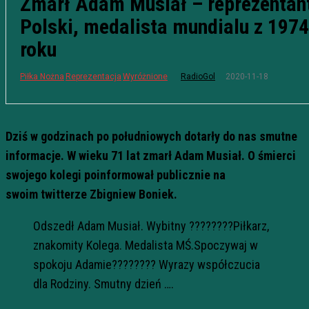
Zmarł Adam Musiał – reprezentan
Polski, medalista mundialu z 1974
roku
2020-11-18
Piłka Nożna
Reprezentacja
Wyróżnione
RadioGol
Dziś w godzinach po południowych dotarły do nas smutne
informacje. W wieku 71 lat zmarł Adam Musiał
. O śmierci
swojego kolegi poinformował publicznie na
swoim
twitterze
Zbigniew Boniek
.
Odszedł Adam Musiał. Wybitny ????????Piłkarz,
znakomity Kolega. Medalista MŚ.Spoczywaj w
spokoju Adamie???????? Wyrazy współczucia
dla Rodziny. Smutny dzień ….