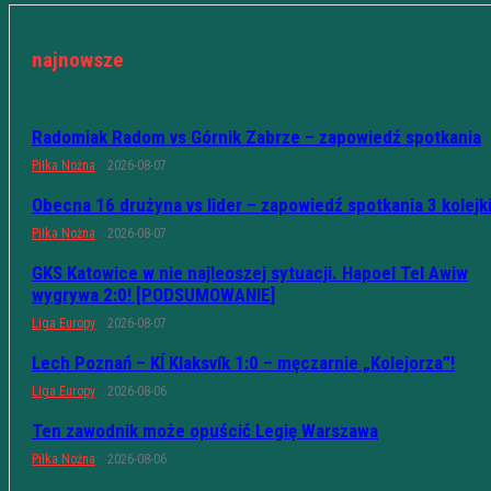
najnowsze
Radomiak Radom vs Górnik Zabrze – zapowiedź spotkania
Piłka Nożna
2026-08-07
Obecna 16 drużyna vs lider – zapowiedź spotkania 3 kolejk
Piłka Nożna
2026-08-07
GKS Katowice w nie najleoszej sytuacji. Hapoel Tel Awiw
wygrywa 2:0! [PODSUMOWANIE]
Liga Europy
2026-08-07
Lech Poznań – KÍ Klaksvík 1:0 – męczarnie „Kolejorza”!
Liga Europy
2026-08-06
Ten zawodnik może opuścić Legię Warszawa
Piłka Nożna
2026-08-06