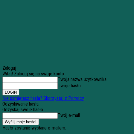
Zaloguj
Witaj! Zaloguj się na swoje konto
Twoja nazwa użytkownika
Twoje hasło
Nie pamiętasz hasła? Skorzystaj z Pomocy
Odzyskiwanie hasła
Odzyskaj swoje hasło
Twój e-mail
Hasło zostanie wysłane e-mailem.