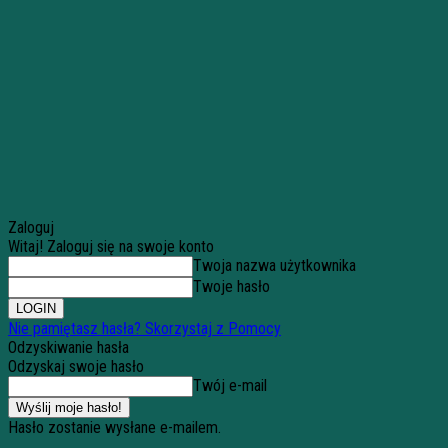
Zaloguj
Witaj! Zaloguj się na swoje konto
Twoja nazwa użytkownika
Twoje hasło
Nie pamiętasz hasła? Skorzystaj z Pomocy
Odzyskiwanie hasła
Odzyskaj swoje hasło
Twój e-mail
Hasło zostanie wysłane e-mailem.