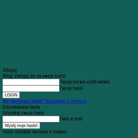
Zaloguj
Witaj! Zaloguj się na swoje konto
Twoja nazwa użytkownika
Twoje hasło
Nie pamiętasz hasła? Skorzystaj z Pomocy
Odzyskiwanie hasła
Odzyskaj swoje hasło
Twój e-mail
Hasło zostanie wysłane e-mailem.