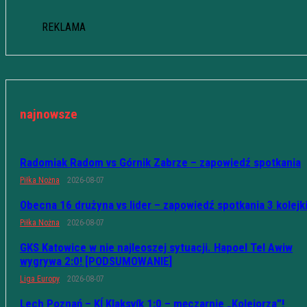
REKLAMA
najnowsze
Radomiak Radom vs Górnik Zabrze – zapowiedź spotkania
Piłka Nożna
2026-08-07
Obecna 16 drużyna vs lider – zapowiedź spotkania 3 kolejk
Piłka Nożna
2026-08-07
GKS Katowice w nie najleoszej sytuacji. Hapoel Tel Awiw
wygrywa 2:0! [PODSUMOWANIE]
Liga Europy
2026-08-07
Lech Poznań – KÍ Klaksvík 1:0 – męczarnie „Kolejorza”!