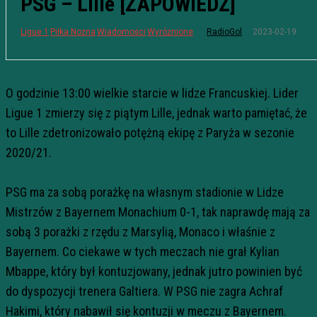
PSG – Lille [ZAPOWIEDŹ]
2023-02-19
Ligue 1
Piłka Nożna
Wiadomości
Wyróżnione
RadioGol
O godzinie 13:00 wielkie starcie w lidze Francuskiej. Lider
Ligue 1 zmierzy się z piątym Lille, jednak warto pamiętać, że
to Lille zdetronizowało potężną ekipę z Paryża w sezonie
2020/21.
PSG ma za sobą porażkę na własnym stadionie w Lidze
Mistrzów z Bayernem Monachium 0-1, tak naprawdę mają za
sobą 3 porażki z rzędu z Marsylią, Monaco i właśnie z
Bayernem. Co ciekawe w tych meczach nie grał Kylian
Mbappe, który był kontuzjowany, jednak jutro powinien być
do dyspozycji trenera Galtiera. W PSG nie zagra Achraf
Hakimi, który nabawił się kontuzji w meczu z Bayernem.