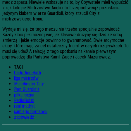
mecz zapasu. Niewiele wskazuje na to, by Obywatele mieli wypuścić
z rąk kolejne Mistrzostwo Anglii i to Liverpool wciąż pozostanie
jedynym klubem w erze Guardioli, który zrzucił City z
mistrzowskiego tronu.
Wydaje mi się, że tego meczu nie trzeba specjalnie zapowiadać.
Każdy kibic piłki nożnej wie, jak klasowe drużyny się dziś ze sobą
zmierzą i jakie emocje powinno to gwarantować. Dwie arcymocne
ekipy, które mają za cel ostateczny triumf w całych rozgrywkach. To
musi się udać! A relację z tego spotkania na kanale pierwszym
poprowadzą dla Państwa Kamil Zając i Jacek Mazurewicz.
TAGI
Carlo Ancelotti
liga mistrzów
Manchester City
Pep Guardiola
piłka nożna
RadioGol.pl
real madryt
santiago bernabeu
zapowiedź