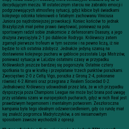
decydującym meczu. W ostatecznym starciu nie zabrakło emocji i
podgrzewających atmosferę sytuacji, gdyż kibice byli świadkami
kolejnego odcinka telenoweli o fatalnym zachowaniu Viniciusa
Juniora po najdrobniejszej prowokacji. Koniec końców to jednak
Brazylijczyk miał pełne prawo świętować, ponieważ na polu
sportowym radził sobie znakomicie z defensorami Osasuny, a jego
drużyna zwyciężyła 2-1 po dublecie Rodrygo. Królewscy zatem
zgarnęli pierwsze trofeum w tym sezonie i na pewno liczą, iż nie
będzie to ich ostatnia zdobycz. Jednakże jedyną szansą na
dostawienie kolejnego pucharu w gablocie pozostała Liga Mistrzów,
ponieważ sytuacja w LaLidze ostatnimi czasy w przypadku
Królewskich jeszcze bardziej się pogorszyła. Ostatnie cztery
spotkania to gra w kratkę i przeplatanie trzech punktów porażkami.
Zwycięstwo 2-0 z Celtą Vigo, porażka z Gironą 2-4, pokonanie
również 4-2 Almerii oraz przegrana z Realem Sociedad 0-2.
Jednakowoż Królewscy udowadniali przez lata, że w ich przypadku
dyspozycja poza Champions League nie może być brana pod uwagę
przy ustalaniu szans w europejskich pucharach, gdyż w nich Real jest
prawdziwym hegemonem i mentalnym potworem. Zeszłoroczna
kampania była tego idealnym odzwierciedleniem, gdy co rundę miał
się znaleźć pogromca Madrytczyków, a oni niesamowitym
sposobem zawsze wychodzili z opresji.