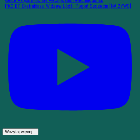
PKO BP Ekstraklasa: Widzew Łódź- Pogoń Szczecin [NA ŻYWO]
Wczytaj więcej...