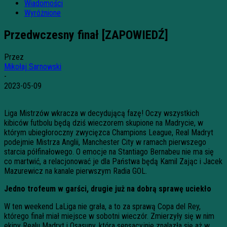
Wiadomości
Wyróżnione
Przedwczesny finał [ZAPOWIEDŹ]
Przez
Mikołaj Sarnowski
-
2023-05-09
Liga Mistrzów wkracza w decydującą fazę! Oczy wszystkich
kibiców futbolu będą dziś wieczorem skupione na Madrycie, w
którym ubiegłoroczny zwycięzca Champions League, Real Madryt
podejmie Mistrza Anglii, Manchester City w ramach pierwszego
starcia półfinałowego. O emocje na Stantiago Bernabeu nie ma się
co martwić, a relacjonować je dla Państwa będą Kamil Zając i Jacek
Mazurewicz na kanale pierwszym Radia GOL.
Jedno trofeum w garści, drugie już na dobrą sprawę uciekło
W ten weekend LaLiga nie grała, a to za sprawą Copa del Rey,
którego finał miał miejsce w sobotni wieczór. Zmierzyły się w nim
ekipy Realu Madryt i Osasuny, która sensacyjnie znalazła się aż w