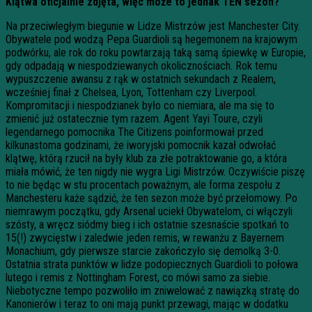
Klątwa oficjalnie zdjęta, więc może to jednak TEN sezon?
Na przeciwległym biegunie w Lidze Mistrzów jest Manchester City.
Obywatele pod wodzą Pepa Guardioli są hegemonem na krajowym
podwórku, ale rok do roku powtarzają taką samą śpiewkę w Europie,
gdy odpadają w niespodziewanych okolicznościach. Rok temu
wypuszczenie awansu z rąk w ostatnich sekundach z Realem,
wcześniej finał z Chelsea, Lyon, Tottenham czy Liverpool.
Kompromitacji i niespodzianek było co niemiara, ale ma się to
zmienić już ostatecznie tym razem. Agent Yayi Toure, czyli
legendarnego pomocnika The Citizens poinformował przed
kilkunastoma godzinami, że iworyjski pomocnik kazał odwołać
klątwę, którą rzucił na były klub za złe potraktowanie go, a która
miała mówić, że ten nigdy nie wygra Ligi Mistrzów. Oczywiście piszę
to nie będąc w stu procentach poważnym, ale forma zespołu z
Manchesteru każe sądzić, że ten sezon może być przełomowy. Po
niemrawym początku, gdy Arsenal uciekł Obywatelom, ci włączyli
szósty, a wręcz siódmy bieg i ich ostatnie szesnaście spotkań to
15(!) zwycięstw i zaledwie jeden remis, w rewanżu z Bayernem
Monachium, gdy pierwsze starcie zakończyło się demolką 3-0.
Ostatnia strata punktów w lidze podopiecznych Guardioli to połowa
lutego i remis z Nottingham Forest, co mówi samo za siebie.
Niebotyczne tempo pozwoliło im zniwelować z nawiązką stratę do
Kanonierów i teraz to oni mają punkt przewagi, mając w dodatku