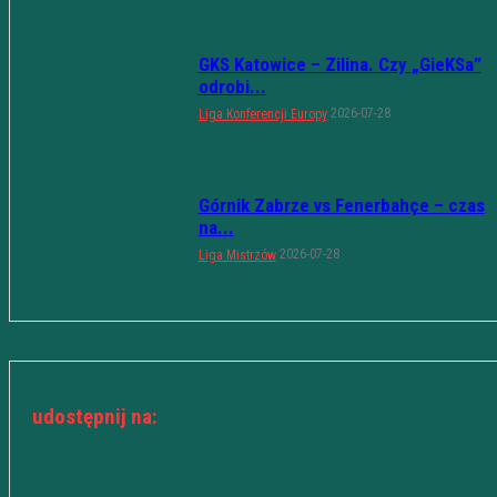
GKS Katowice – Zilina. Czy „GieKSa”
odrobi...
2026-07-28
Liga Konferencji Europy
Górnik Zabrze vs Fenerbahçe – czas
na...
2026-07-28
Liga Mistrzów
udostępnij na: