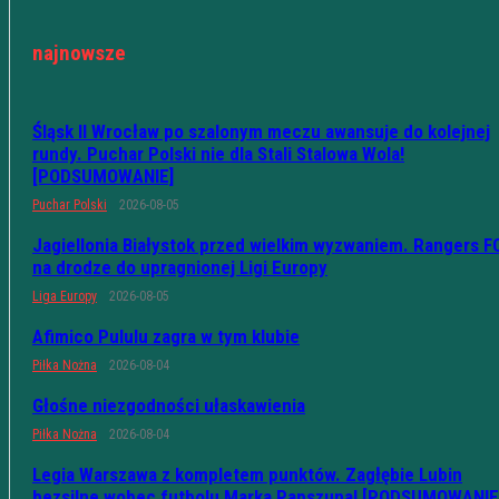
najnowsze
Śląsk II Wrocław po szalonym meczu awansuje do kolejnej
rundy. Puchar Polski nie dla Stali Stalowa Wola!
[PODSUMOWANIE]
Puchar Polski
2026-08-05
Jagiellonia Białystok przed wielkim wyzwaniem. Rangers F
na drodze do upragnionej Ligi Europy
Liga Europy
2026-08-05
Afimico Pululu zagra w tym klubie
Piłka Nożna
2026-08-04
Głośne niezgodności ułaskawienia
Piłka Nożna
2026-08-04
Legia Warszawa z kompletem punktów. Zagłębie Lubin
bezsilne wobec futbolu Marka Papszuna! [PODSUMOWANIE