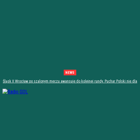
NEWS
Śląsk II Wrocław po szalonym meczu awansuje do kolejnej rundy. Puchar Polski nie dla
Stali Stalowa Wola! [PODSUMOWANIE]