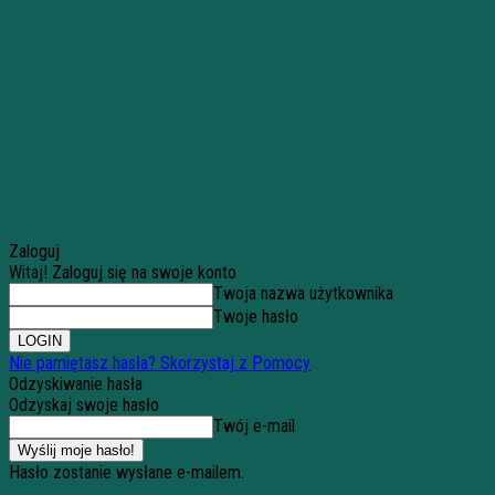
Zaloguj
Witaj! Zaloguj się na swoje konto
Twoja nazwa użytkownika
Twoje hasło
Nie pamiętasz hasła? Skorzystaj z Pomocy
Odzyskiwanie hasła
Odzyskaj swoje hasło
Twój e-mail
Hasło zostanie wysłane e-mailem.