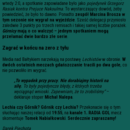
wtedy 2:0, a spotkanie zapowiadane było jako
pojedynek Grzegorz
Rasiak kontra Prejuce Nakoulma
. To wystarczający dowód, żeby
powiedzieć, że było to dawno. Ponadto
zespół Marcina Brosza w
tym sezonie nie wygrał na wyjeździe
. Sześć delegacji przyniosło
zaledwie 3 punkty po trzech remisach i takiej samej liczbie porażek.
Górnicy
mają o co walczyć – jednym spotkaniem mogą
przełamać dwie bardzo złe serie
.
Zagrać w końcu na zero z tyłu
Media nad Bałtykiem narzekają na postawę
Lechistów
w obronie.
W
dwóch ostatnich meczach gdańszczanie tracili po dwa gole
, co
nie pozwoliło im wygrać.
„
To wypadek przy pracy
.
Nie dorabiajmy historii na
siłę
. To były pojedyncze błędy, z których trzeba
wyciągnąć wnioski. Zapewniam, że to zrobiliśmy”
–
deklaruje stoper
Michał Nalepa
.
Lechia czy Górnik? Górnik czy Lechia?
Przekonacie się o tym
słuchając naszej relacji od
19:55
, na
kanale 1. RADIA GOL
mecz
skomentuje
Tomek Nabiałkowski
.
Serdecznie zapraszamy!
Darek Piechota