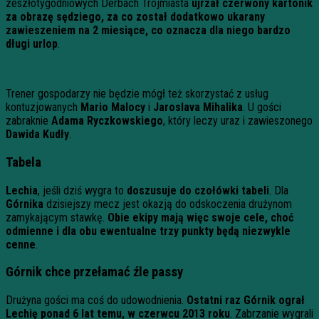
zeszłotygodniowych Derbach Trójmiasta
ujrzał czerwony kartonik
za obrazę sędziego, za co został dodatkowo ukarany
zawieszeniem na 2 miesiące, co oznacza dla niego bardzo
długi urlop
.
Trener gospodarzy nie będzie mógł też skorzystać z usług
kontuzjowanych
Mario Malocy
i
Jaroslava Mihalika
. U gości
zabraknie
Adama Ryczkowskiego
, który leczy uraz i zawieszonego
Dawida Kudły
.
Tabela
Lechia
, jeśli dziś wygra to
doszusuje do czołówki tabeli
. Dla
Górnika
dzisiejszy mecz jest okazją do odskoczenia drużynom
zamykającym stawkę.
Obie ekipy mają więc swoje cele, choć
odmienne i dla obu ewentualne trzy punkty będą niezwykle
cenne
.
Górnik chce przełamać źle passy
Drużyna gości ma coś do udowodnienia.
Ostatni raz Górnik ograł
Lechię ponad 6 lat temu, w czerwcu 2013 roku
. Zabrzanie wygrali