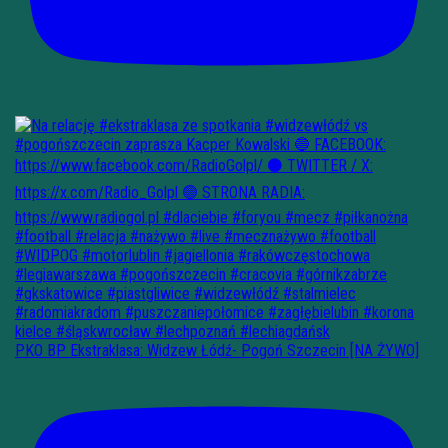
PKO BP Ekstraklasa: Widzew Łódź- Pogoń Szczecin [NA ŻYWO]