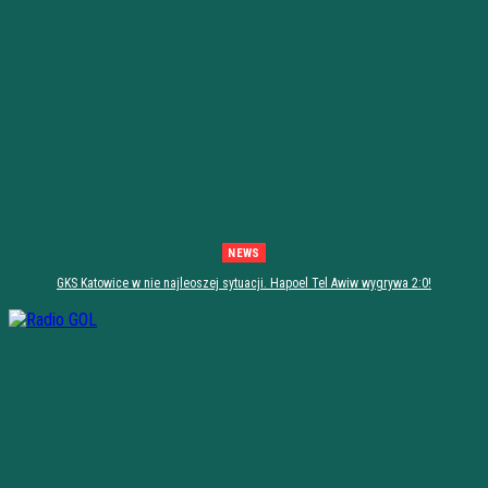
NEWS
GKS Katowice w nie najleoszej sytuacji. Hapoel Tel Awiw wygrywa 2:0!
[PODSUMOWANIE]