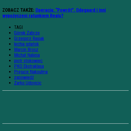
ZOBACZ TAKŻE:
Operacja: “Powrót”. Odegaard i inni
wypożyczeni ratunkiem Realu?
TAGI
Górnik Zabrze
Grzegorz Rasiak
lechia gdańsk
Marcin Brosz
Michał Nalepa
piotr stokowiec
PKO Ekstraklasa
Prejuce Nakoulma
zapowiedź
Zarko Udovicic